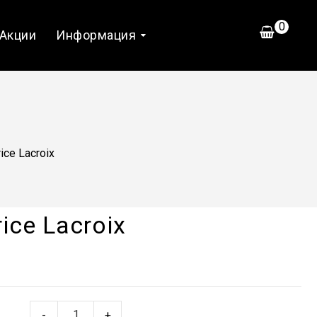
0
Акции
Информация
ce Lacroix
ce Lacroix
-
+